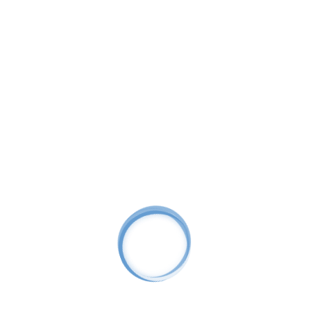
бесперебойная работа системы при отключении
электроэнергии обязательна.
Используемое оборудование
IP камера 8 Мп EV-IP80DMP
643.68
BYN
Новинка
Цифровые
8 Мп
Металл
Купольные
Фикс. объектив
PoE
MicroSD
Монтажная коробка EV-B310
57.06
BYN
Монтажные коробки и кронштейны
Видеорегистратор EV-NVR9
225.00
BYN
Цифровой
9 IP каналов
1 HDD
Монитор 21.5" AOC FullHD
505.44
BYN
Мониторы