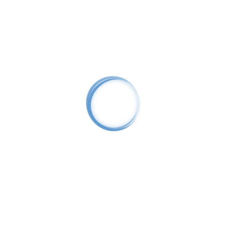
Читать полностью
В 2019 году ООО «Евровидео Монтаж» выступало в качестве
подрядной организации по строительству объекта: 1.
«Оснащение системы...
Читать полностью
Хотим поблагодарить компанию ООО «Евровидео Монтаж»
за ремонт и дооборудование нашей системы видеонаблюдения
торгово-складского комплекса....
Читать полностью
За период сотрудничества с фирмой ООО «Евровидео»
вспоминаются только четкость и отлаженность действий его
специалистов, их понятные и...