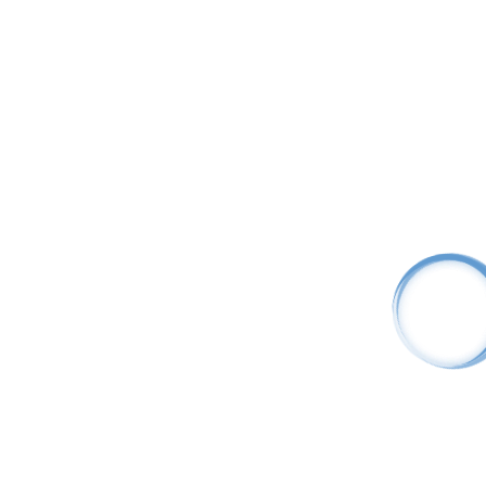
Видеорегистратор EV-NVR36
846.72
BYN
Цифровой
36 IP каналов
2 HDD
Видеорегистратор EV-NVR64
3 000.00
BYN