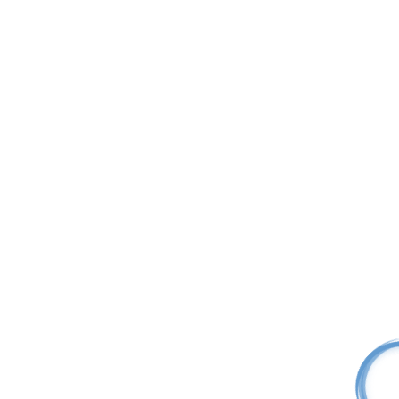
Отправить
Информация отправлена
×
Ваше сообщение успешно отправлено! Мы свяжемся с Вами в
ближайшее время
Товар добавлен! Чтобы оформить заказ перейдите в
корзину
Товар добавлен в
список сравнения