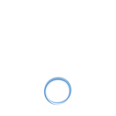
Комплект Эконом-2У
767.12
BYN
Хит продаж
Цифровые
2 камеры
2
Мп
Уличные
Пластик
Цилиндрические
Микрофон
Фикс.
объектив
PoE