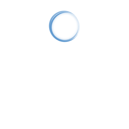
Панель видеодомофона DS-720W
335.23
BYN
Домофон с Wi-Fi
Цветной видеодомофон VM-E10