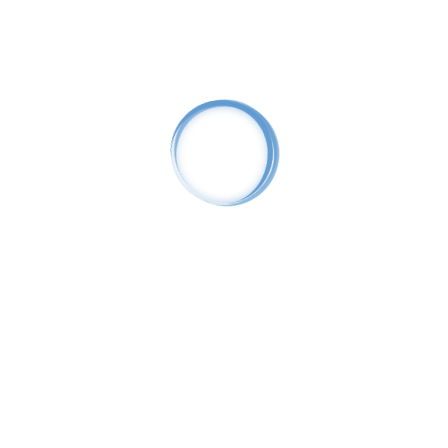
AHD камера 2 Мп EV-AHD20BP
74.40
BYN
Аналоговые
2 Мп
Пластик
Цилиндрические
Фикс. объектив