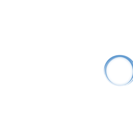
Дверной доводчик DCL-100
108.86
BYN
Доводчики
Дверной доводчик DCL-85
70.80
BYN
Доводчики
Биометрический контроллер SKF-010
240.36
BYN
Считыватели
Терминал EV-IP20ACCT
3 395.52
BYN
Мы в инстаграм